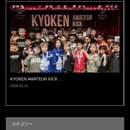
KYOKEN AMATEUR KICK …
2026.03.16
カテゴリー