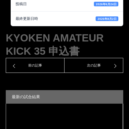
投稿日
2026年6月24日
最終更新日時
2026年8月2日
KYOKEN AMATEUR
KICK 35 申込書
前の記事
次の記事
最新の試合結果