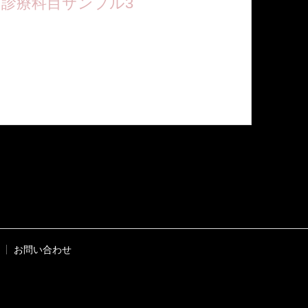
診療科目サンプル3
ここに短い説明文が入ります。ここに短い説明文が
入ります
お問い合わせ