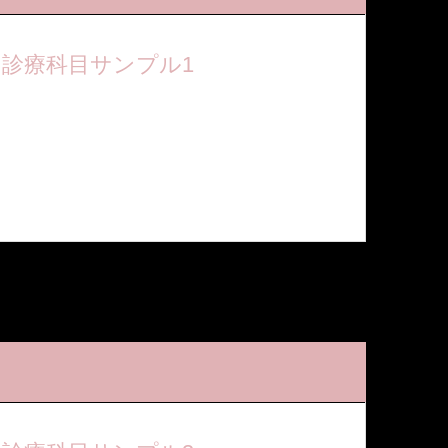
診療科目サンプル1
ここに短い説明文が入ります。ここに短い説明文が
入ります