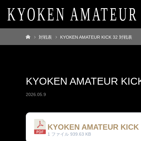
KYOKEN AMATEUR
ホーム
対戦表
KYOKEN AMATEUR KICK 32 対戦表
KYOKEN AMATEUR KIC
2026.05.9
KYOKEN AMATEUR KICK
1 ファイル
939.63 KB