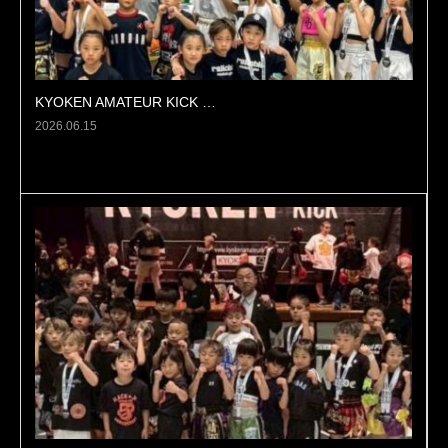
KYOKEN AMATEUR KICK …
2026.06.15