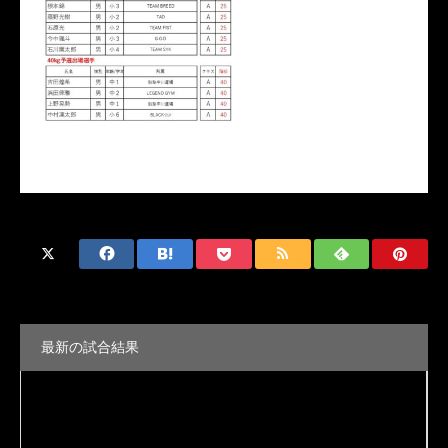
最新の試合結果