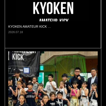
KYOKEN AMATEUR KICK …
2026.07.18