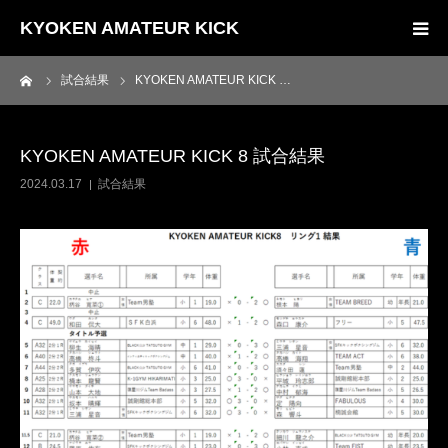
KYOKEN AMATEUR KICK
ーム
試合結果
KYOKEN AMATEUR KICK …
HOME
試合結果
KYOKEN AMATEUR KICK 8 試合結果
2024.03.17
試合結果
申込・ルール
チャンピオン
フォトギャラリー
大会役員
お問い合わせ