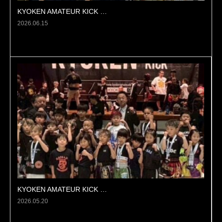
KYOKEN AMATEUR KICK …
2026.06.15
KYOKEN AMATEUR KICK …
2026.05.20